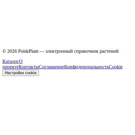
Caprifoliaceae
©
2026
PoiskPlant — электронный справочник растений
Каталог
О
проекте
Контакты
Соглашение
Конфиденциальность
Cookie
Настройки cookie