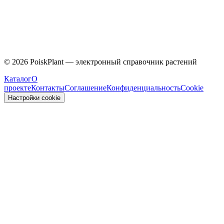
Caprifoliaceae
©
2026
PoiskPlant — электронный справочник растений
Каталог
О
проекте
Контакты
Соглашение
Конфиденциальность
Cookie
Настройки cookie