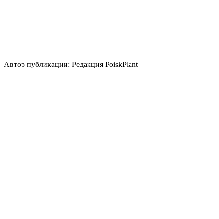
Использование
лесные посадки
живая изгородь
топиар/бонсай
осенний
акцент
миксбордер
альпинарий
солитер
Стили сада
природный/пейзажный
японский
Автор публикации: Редакция PoiskPlant
Войдите
, чтобы оставить отзыв.