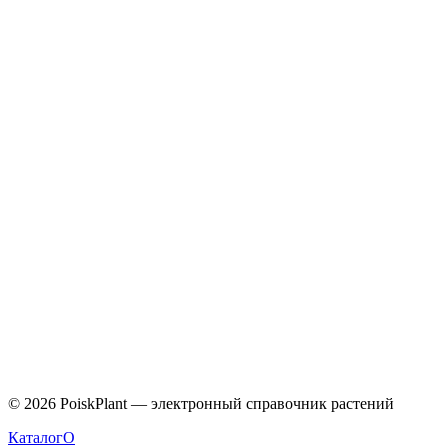
Caprifoliaceae
©
2026
PoiskPlant — электронный справочник растений
Каталог
О