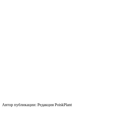
Цветение
Май
Июнь
Освещение
Солнце
Полутень
Кислотность почвы
Нейтральная
Кислая
Щелочная
Уровень ухода
Низкие
Размножение
Семена
Зеленый черенок
Одревесневший черенок
Использование
лесные посадки
бордюр
живая изгородь
группа/
монопосадка
миксбордер
Стили сада
природный/пейзажный
кантри
японский
Автор публикации: Редакция PoiskPlant