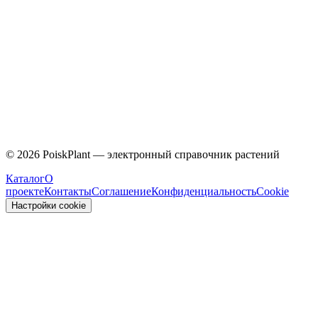
Caprifoliaceae
©
2026
PoiskPlant — электронный справочник растений
Каталог
О
проекте
Контакты
Соглашение
Конфиденциальность
Cookie
Настройки cookie