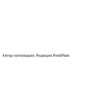
Высокие
Размножение
Семена
Делением куста и корневища
Зеленый черенок
Использование
бордюр
группа/монопосадка
срезка
цветник/
клумба
миксбордер
солитер
Стили сада
кантри
Автор публикации: Редакция PoiskPlant
Войдите
, чтобы оставить отзыв.