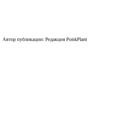
Использование
вертикальное озеленение
Стили сада
скандинавский
природный/пейзажный
кантри
японский
Автор публикации: Редакция PoiskPlant
Войдите
, чтобы оставить отзыв.