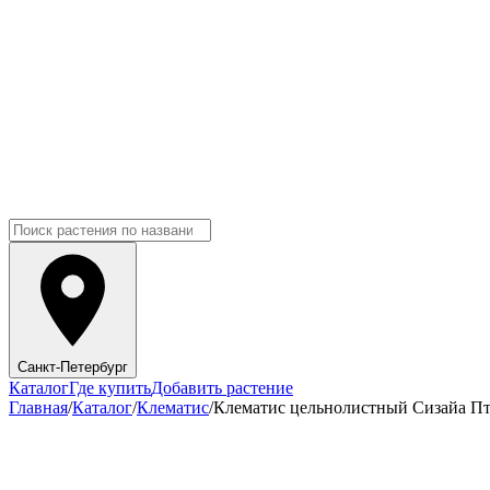
Санкт-Петербург
Каталог
Где купить
Добавить растение
Главная
/
Каталог
/
Клематис
/
Клематис цельнолистный Сизайа П