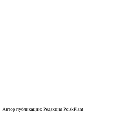
Август
Сентябрь
Освещение
Солнце
Полутень
Кислотность почвы
Нейтральная
Уровень ухода
Средние
Размножение
Семена
Делением куста и корневища
Зеленый черенок
Использование
почвопокровное
вертикальное озеленение
Стили сада
скандинавский
природный/пейзажный
кантри
японский
Автор публикации: Редакция PoiskPlant