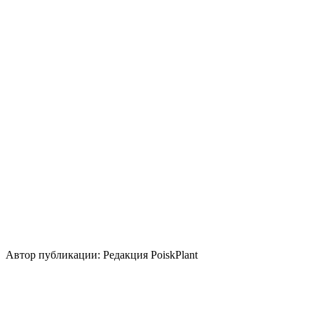
Июнь
Август
Освещение
Солнце
Полутень
Уровень ухода
Средние
Размножение
Делением куста и корневища
Зеленый
черенок
Одревесневший черенок
Использование
вертикальное озеленение
Стили сада
кантри
Автор публикации: Редакция PoiskPlant