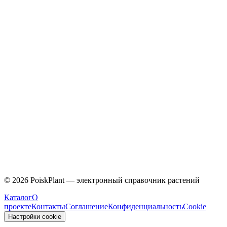
Caprifoliaceae
©
2026
PoiskPlant — электронный справочник растений
Каталог
О
проекте
Контакты
Соглашение
Конфиденциальность
Cookie
Настройки cookie