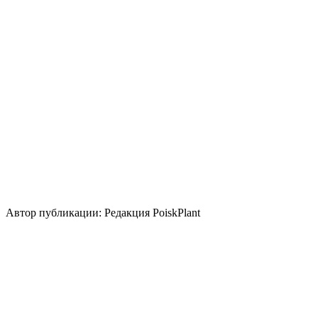
Освещение
Солнце
Уровень ухода
Средние
Размножение
Делением куста и корневища
Зеленый
черенок
Одревесневший черенок
Использование
вертикальное озеленение
Стили сада
кантри
Автор публикации: Редакция PoiskPlant
Войдите
, чтобы оставить отзыв.