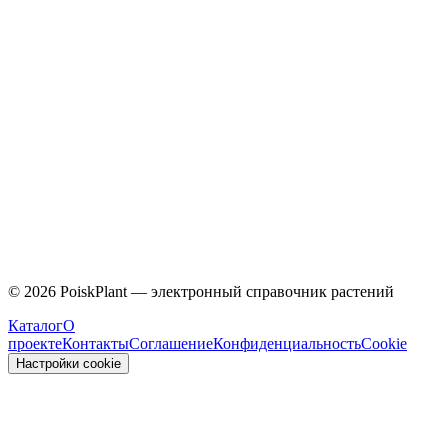
Caprifoliaceae
©
2026
PoiskPlant — электронный справочник растений
Каталог
О
проекте
Контакты
Соглашение
Конфиденциальность
Cookie
Настройки cookie