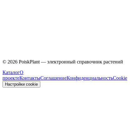
Caprifoliaceae
©
2026
PoiskPlant — электронный справочник растений
Каталог
О
проекте
Контакты
Соглашение
Конфиденциальность
Cookie
Настройки cookie