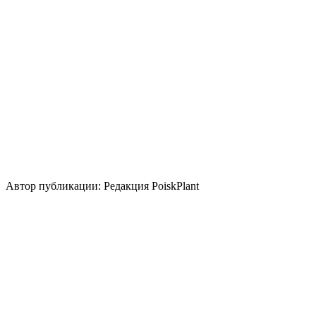
Нейтральная
Кислая
Уровень ухода
Средние
Размножение
Прививка
Зеленый черенок
Одревесневший черенок
Использование
лесные посадки
для укрепления склона
живая
изгородь
зимний акцент
группа/
монопосадка
миксбордер
альпинарий
солитер
Стили сада
скандинавский
природный/пейзажный
кантри
японский
Автор публикации: Редакция PoiskPlant
Войдите
, чтобы оставить отзыв.