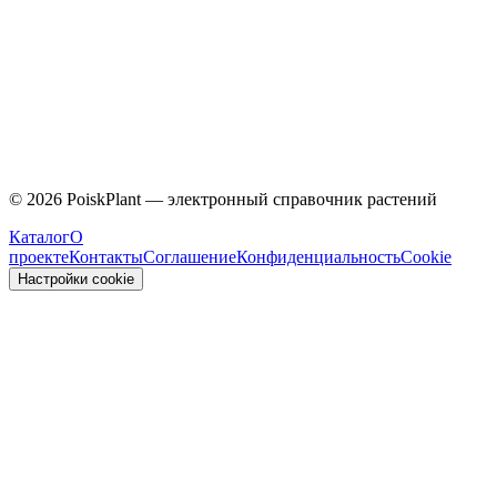
Malvaceae
©
2026
PoiskPlant — электронный справочник растений
Каталог
О
проекте
Контакты
Соглашение
Конфиденциальность
Cookie
Настройки cookie