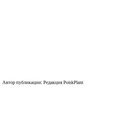
Освещение
Солнце
Полутень
Уровень ухода
Низкие
Размножение
Семена
Делением куста и корневища
Использование
контейнер
Стили сада
кантри
средиземноморский
Автор публикации: Редакция PoiskPlant
Войдите
, чтобы оставить отзыв.