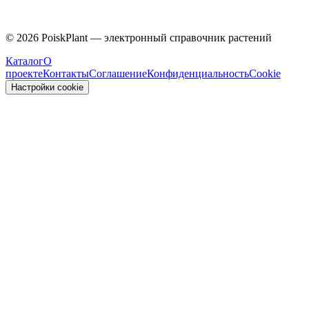
Caprifoliaceae
©
2026
PoiskPlant — электронный справочник растений
Каталог
О
проекте
Контакты
Соглашение
Конфиденциальность
Cookie
Настройки cookie