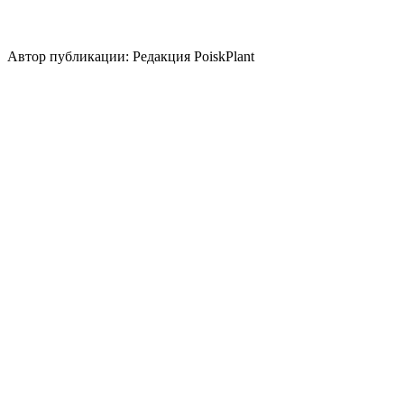
природный/пейзажный
кантри
Использование плодов
лекарственное растение
Автор публикации: Редакция PoiskPlant
Войдите
, чтобы оставить отзыв.