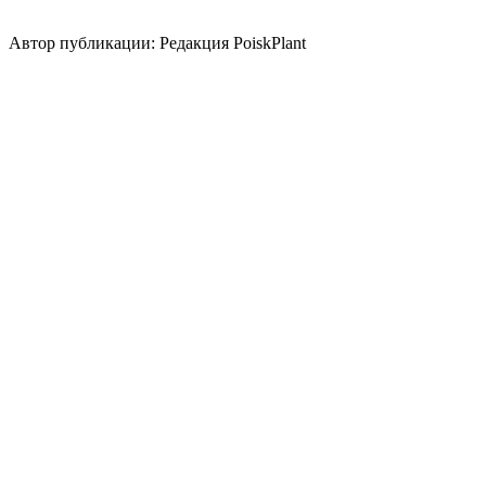
природный/
пейзажный
кантри
средиземноморский
регулярный
Автор публикации: Редакция PoiskPlant
Войдите
, чтобы оставить отзыв.