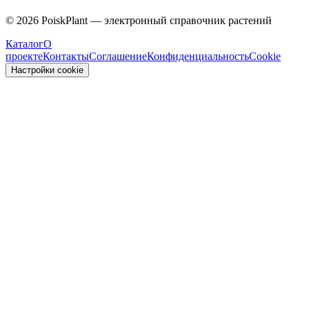
Caprifoliaceae
©
2026
PoiskPlant — электронный справочник растений
Каталог
О
проекте
Контакты
Соглашение
Конфиденциальность
Cookie
Настройки cookie