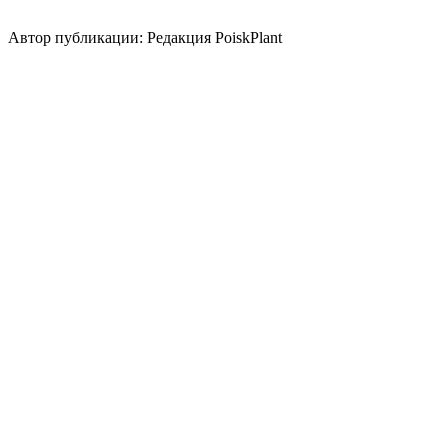
Использование плодов
лекарственное растение
медонос
Автор публикации: Редакция PoiskPlant
Войдите
, чтобы оставить отзыв.