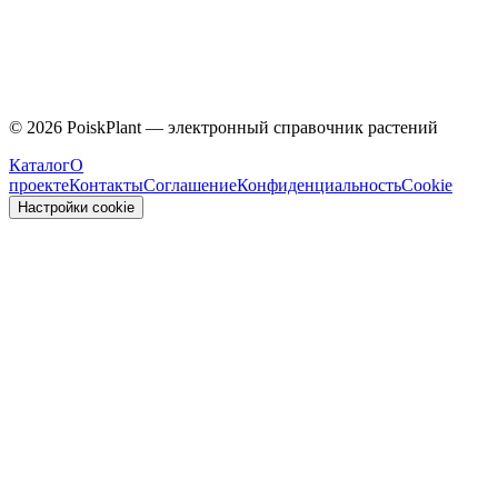
Malvaceae
©
2026
PoiskPlant — электронный справочник растений
Каталог
О
проекте
Контакты
Соглашение
Конфиденциальность
Cookie
Настройки cookie