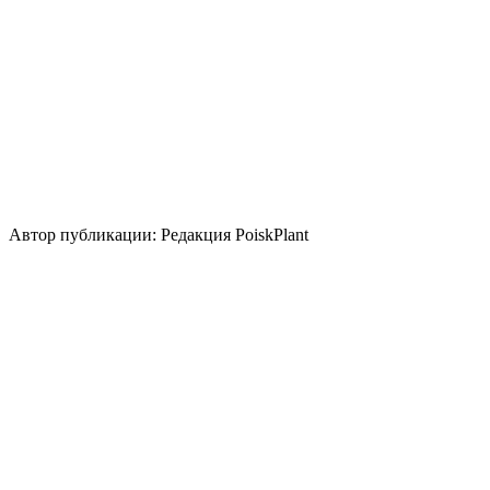
Уровень ухода
Средние
Размножение
Делением куста и корневища
Использование
контейнер
Стили сада
средиземноморский
Автор публикации: Редакция PoiskPlant
Войдите
, чтобы оставить отзыв.