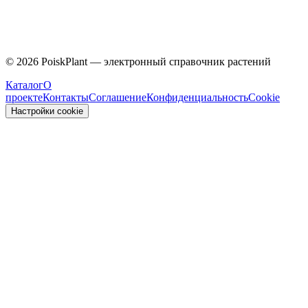
Caprifoliaceae
©
2026
PoiskPlant — электронный справочник растений
Каталог
О
проекте
Контакты
Соглашение
Конфиденциальность
Cookie
Настройки cookie