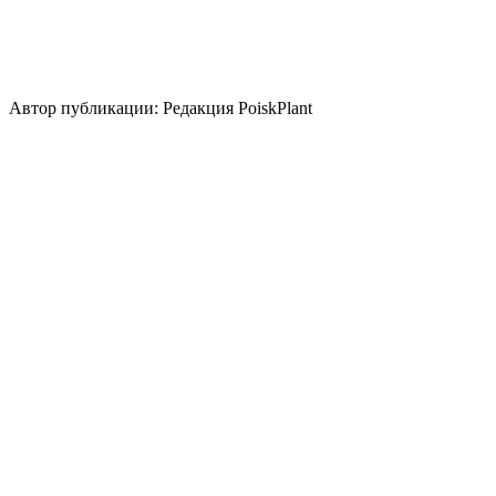
Использование
лесные посадки
бордюр
береговая зона
цветник/
клумба
миксбордер
Стили сада
кантри
Автор публикации: Редакция PoiskPlant
Войдите
, чтобы оставить отзыв.