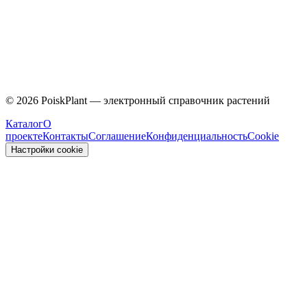
Caprifoliaceae
©
2026
PoiskPlant — электронный справочник растений
Каталог
О
проекте
Контакты
Соглашение
Конфиденциальность
Cookie
Настройки cookie