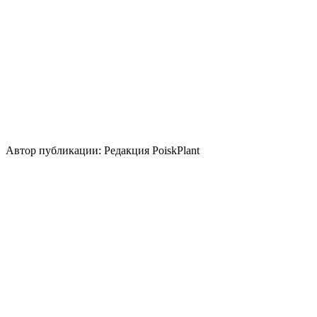
луковицами и пр.)
Лист
Использование
контейнер
солитер
Стили сада
средиземноморский
Использование плодов
лекарственное растение
экзотическая национальная
кухня
Автор публикации: Редакция PoiskPlant
Войдите
, чтобы оставить отзыв.