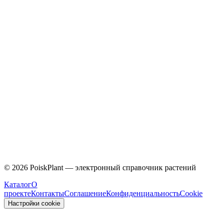
Caprifoliaceae
©
2026
PoiskPlant — электронный справочник растений
Каталог
О
проекте
Контакты
Соглашение
Конфиденциальность
Cookie
Настройки cookie