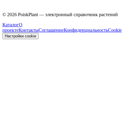
Caprifoliaceae
©
2026
PoiskPlant — электронный справочник растений
Каталог
О
проекте
Контакты
Соглашение
Конфиденциальность
Cookie
Настройки cookie