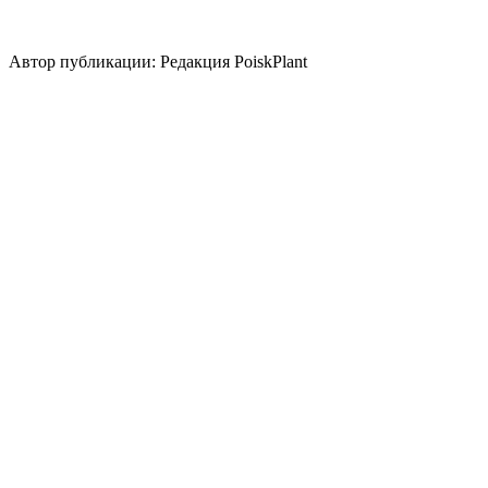
Использование плодов
пряноароматическое растение
медонос
экзотическая
национальная кухня
Автор публикации: Редакция PoiskPlant
Войдите
, чтобы оставить отзыв.