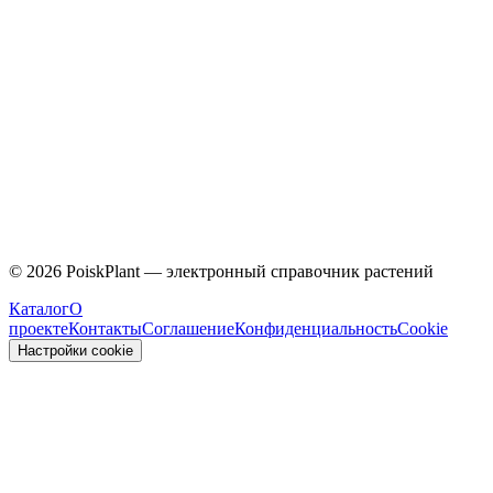
Caprifoliaceae
©
2026
PoiskPlant — электронный справочник растений
Каталог
О
проекте
Контакты
Соглашение
Конфиденциальность
Cookie
Настройки cookie