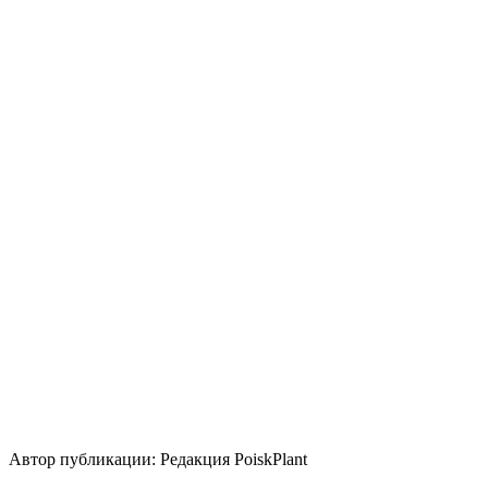
Период вегетации
Круглогодично
Освещение
Солнце
Полутень
Кислотность почвы
Нейтральная
Кислая
Щелочная
Уровень ухода
Низкие
Размножение
Делением куста и корневища
Использование
лесные посадки
контейнер
бордюр
группа/
монопосадка
миксбордер
Стили сада
природный/
пейзажный
кантри
средиземноморский
японский
Автор публикации: Редакция PoiskPlant