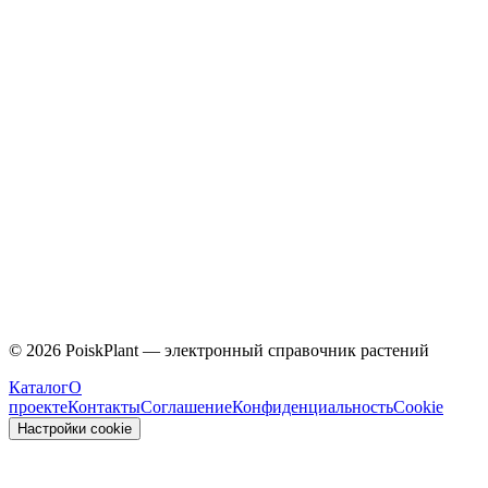
Malvaceae
©
2026
PoiskPlant — электронный справочник растений
Каталог
О
проекте
Контакты
Соглашение
Конфиденциальность
Cookie
Настройки cookie