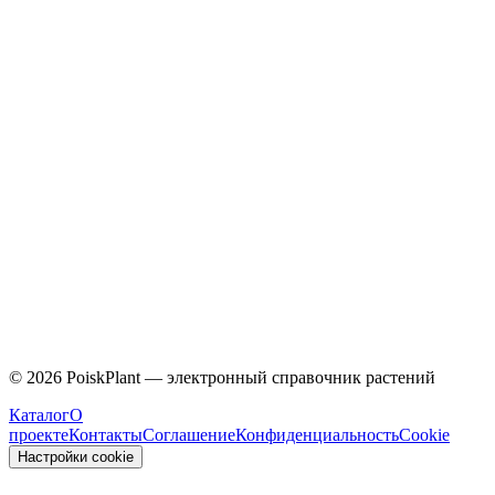
Caprifoliaceae
©
2026
PoiskPlant — электронный справочник растений
Каталог
О
проекте
Контакты
Соглашение
Конфиденциальность
Cookie
Настройки cookie