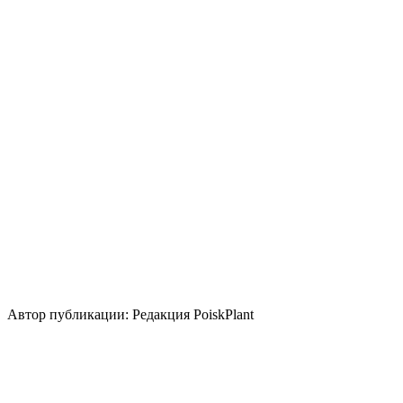
Апрель
Май
Освещение
Солнце
Кислотность почвы
Нейтральная
Кислая
Щелочная
Размножение
Семена
Делением куста и корневища
Зеленый черенок
Использование
почвопокровное
альпинарий
Стили сада
скандинавский
природный/
пейзажный
кантри
средиземноморский
Автор публикации: Редакция PoiskPlant