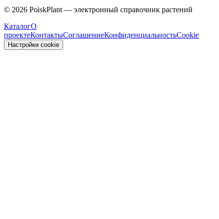
Malvaceae
©
2026
PoiskPlant — электронный справочник растений
Каталог
О
проекте
Контакты
Соглашение
Конфиденциальность
Cookie
Настройки cookie