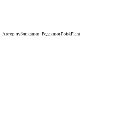
Использование
контейнер
вертикальное озеленение
Стили сада
кантри
средиземноморский
Использование плодов
лекарственное растение
Автор публикации: Редакция PoiskPlant
Войдите
, чтобы оставить отзыв.