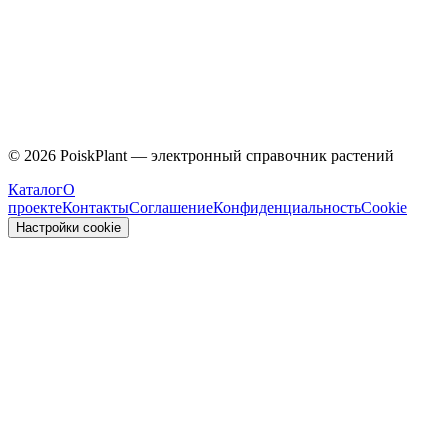
Caprifoliaceae
©
2026
PoiskPlant — электронный справочник растений
Каталог
О
проекте
Контакты
Соглашение
Конфиденциальность
Cookie
Настройки cookie