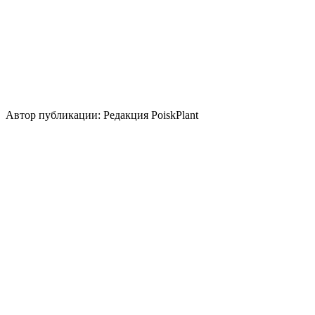
Использование
лесные посадки
контейнер
живая изгородь
топиар/
бонсай
зимний акцент
миксбордер
альпинарий
Стили сада
скандинавский
природный/
пейзажный
кантри
регулярный
японский
Использование плодов
лекарственное растение
Автор публикации: Редакция PoiskPlant
Войдите
, чтобы оставить отзыв.