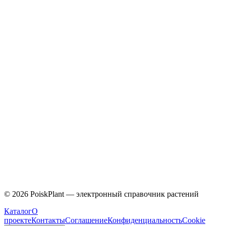
Caprifoliaceae
©
2026
PoiskPlant — электронный справочник растений
Каталог
О
проекте
Контакты
Соглашение
Конфиденциальность
Cookie