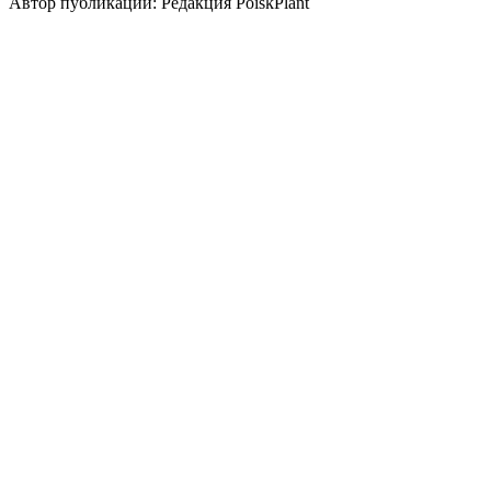
Автор публикации: Редакция PoiskPlant
Войдите
, чтобы оставить отзыв.