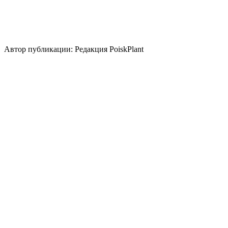
Стили сада
скандинавский
природный/
пейзажный
кантри
регулярный
японский
Использование плодов
лекарственное растение
Автор публикации: Редакция PoiskPlant
Войдите
, чтобы оставить отзыв.