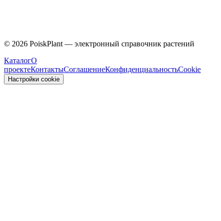
Caprifoliaceae
©
2026
PoiskPlant — электронный справочник растений
Каталог
О
проекте
Контакты
Соглашение
Конфиденциальность
Cookie
Настройки cookie