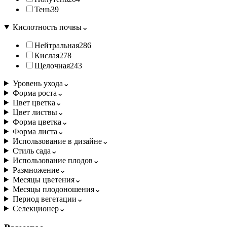
Тень
39
Кислотность почвы
⌄
Нейтральная
286
Кислая
278
Щелочная
243
Уровень ухода
⌄
Форма роста
⌄
Цвет цветка
⌄
Цвет листвы
⌄
Форма цветка
⌄
Форма листа
⌄
Использование в дизайне
⌄
Стиль сада
⌄
Использование плодов
⌄
Размножение
⌄
Месяцы цветения
⌄
Месяцы плодоношения
⌄
Период вегетации
⌄
Селекционер
⌄