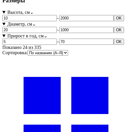
Размеры
Высота, см
⌄
–
OK
Диаметр, см
⌄
–
OK
Прирост в год, см
⌄
–
OK
Показано
24
из
335
Сортировка: