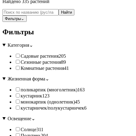
Найдено
335
растений
Найти
Фильтры
⌄
Фильтры
Категория
⌄
Садовые растения
205
Сезонные растения
89
Комнатные растения
41
Жизненная форма
⌄
поликарпик (многолетник)
163
кустарник
123
монокарпик (однолетник)
45
кустарничек/полукустарничек
6
Освещение
⌄
Солнце
311
Полутень
204