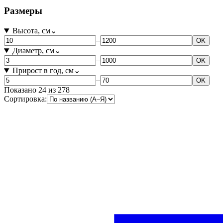
Размеры
Высота, см
⌄
–
OK
Диаметр, см
⌄
–
OK
Прирост в год, см
⌄
–
OK
Показано
24
из
278
Сортировка: