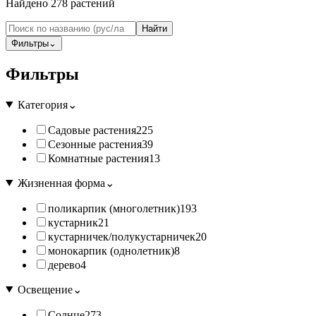
Найдено
278
растений
Найти
Фильтры
⌄
Фильтры
Категория
⌄
Садовые растения
225
Сезонные растения
39
Комнатные растения
13
Жизненная форма
⌄
поликарпик (многолетник)
193
кустарник
21
кустарничек/полукустарничек
20
монокарпик (однолетник)
8
дерево
4
Освещение
⌄
Солнце
273