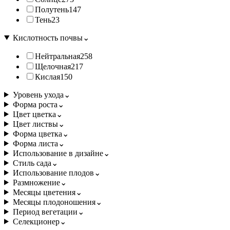
Полутень
147
Тень
23
Кислотность почвы
⌄
Нейтральная
258
Щелочная
217
Кислая
150
Уровень ухода
⌄
Форма роста
⌄
Цвет цветка
⌄
Цвет листвы
⌄
Форма цветка
⌄
Форма листа
⌄
Использование в дизайне
⌄
Стиль сада
⌄
Использование плодов
⌄
Размножение
⌄
Месяцы цветения
⌄
Месяцы плодоношения
⌄
Период вегетации
⌄
Селекционер
⌄