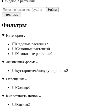
Найдено
2
растения
Найти
Фильтры
⌄
Фильтры
Категория
⌄
Садовые растения
2
Сезонные растения
0
Комнатные растения
0
Жизненная форма
⌄
кустарничек/полукустарничек
2
Освещение
⌄
Солнце
2
Кислотность почвы
⌄
Кислая
2