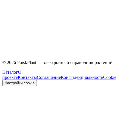
Asparagaceae
©
2026
PoiskPlant — электронный справочник растений
Каталог
О
проекте
Контакты
Соглашение
Конфиденциальность
Cookie
Настройки cookie