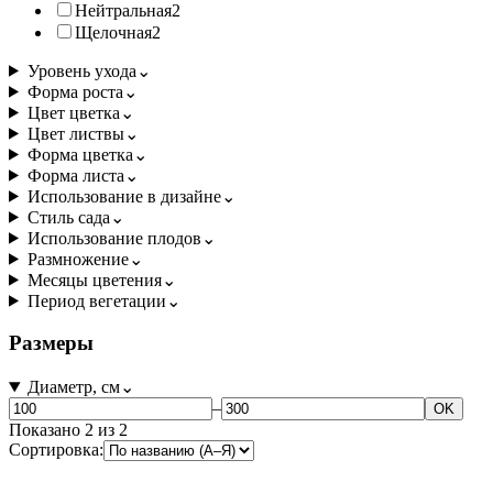
Нейтральная
2
Щелочная
2
Уровень ухода
⌄
Форма роста
⌄
Цвет цветка
⌄
Цвет листвы
⌄
Форма цветка
⌄
Форма листа
⌄
Использование в дизайне
⌄
Стиль сада
⌄
Использование плодов
⌄
Размножение
⌄
Месяцы цветения
⌄
Период вегетации
⌄
Размеры
Диаметр, см
⌄
–
OK
Показано
2
из
2
Сортировка: