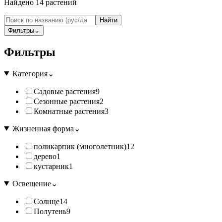
Найдено
14
растений
Найти
Фильтры
⌄
Фильтры
Категория
⌄
Садовые растения
9
Сезонные растения
2
Комнатные растения
3
Жизненная форма
⌄
поликарпик (многолетник)
12
дерево
1
кустарник
1
Освещение
⌄
Солнце
14
Полутень
9