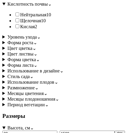
Кислотность почвы
⌄
Нейтральная
10
Щелочная
10
Кислая
2
Уровень ухода
⌄
Форма роста
⌄
Цвет цветка
⌄
Цвет листвы
⌄
Форма цветка
⌄
Форма листа
⌄
Использование в дизайне
⌄
Стиль сада
⌄
Использование плодов
⌄
Размножение
⌄
Месяцы цветения
⌄
Месяцы плодоношения
⌄
Период вегетации
⌄
Размеры
Высота, см
⌄