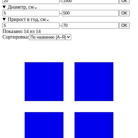
–
OK
Диаметр, см
⌄
–
OK
Прирост в год, см
⌄
–
OK
Показано
14
из
14
Сортировка: