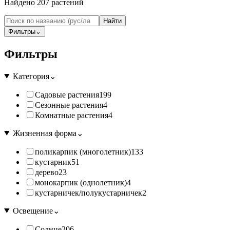
Найдено
207
растений
Найти
Фильтры
⌄
Фильтры
Категория
⌄
Садовые растения
199
Сезонные растения
4
Комнатные растения
4
Жизненная форма
⌄
поликарпик (многолетник)
133
кустарник
51
дерево
23
монокарпик (однолетник)
4
кустарничек/полукустарничек
2
Освещение
⌄
Солнце
206