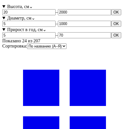
Высота, см
⌄
–
OK
Диаметр, см
⌄
–
OK
Прирост в год, см
⌄
–
OK
Показано
24
из
207
Сортировка: