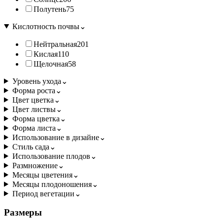
Полутень
75
Кислотность почвы
⌄
Нейтральная
201
Кислая
110
Щелочная
58
Уровень ухода
⌄
Форма роста
⌄
Цвет цветка
⌄
Цвет листвы
⌄
Форма цветка
⌄
Форма листа
⌄
Использование в дизайне
⌄
Стиль сада
⌄
Использование плодов
⌄
Размножение
⌄
Месяцы цветения
⌄
Месяцы плодоношения
⌄
Период вегетации
⌄
Размеры