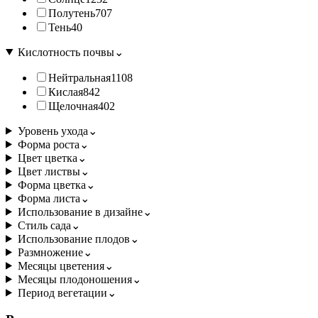
Полутень
707
Тень
40
Кислотность почвы
⌄
Нейтральная
1108
Кислая
842
Щелочная
402
Уровень ухода
⌄
Форма роста
⌄
Цвет цветка
⌄
Цвет листвы
⌄
Форма цветка
⌄
Форма листа
⌄
Использование в дизайне
⌄
Стиль сада
⌄
Использование плодов
⌄
Размножение
⌄
Месяцы цветения
⌄
Месяцы плодоношения
⌄
Период вегетации
⌄