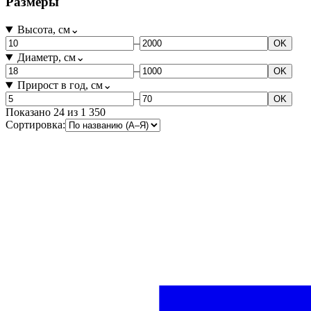
Размеры
Высота, см
⌄
–
OK
Диаметр, см
⌄
–
OK
Прирост в год, см
⌄
–
OK
Показано
24
из
1 350
Сортировка: