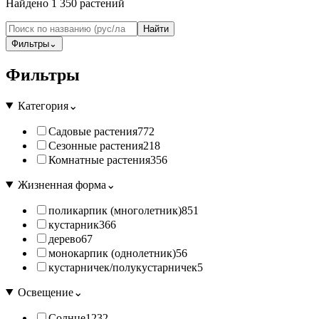
Найдено
1 350
растений
Найти
Фильтры
⌄
Фильтры
Категория
⌄
Садовые растения
772
Сезонные растения
218
Комнатные растения
356
Жизненная форма
⌄
поликарпик (многолетник)
851
кустарник
366
дерево
67
монокарпик (однолетник)
56
кустарничек/полукустарничек
5
Освещение
⌄
Солнце
1232