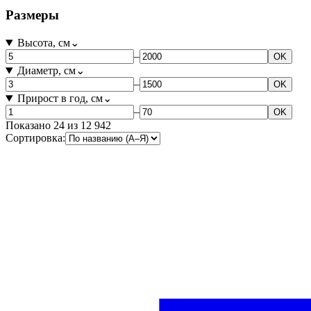
Размеры
Высота, см
⌄
–
OK
Диаметр, см
⌄
–
OK
Прирост в год, см
⌄
–
OK
Показано
24
из
12 942
Сортировка: