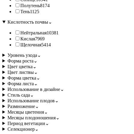
Полутень
8174
Тень
1125
Кислотность почвы
⌄
Нейтральная
10381
Кислая
7969
Щелочная
5414
Уровень ухода
⌄
Форма роста
⌄
Цвет цветка
⌄
Цвет листвы
⌄
Форма цветка
⌄
Форма листа
⌄
Использование в дизайне
⌄
Стиль сада
⌄
Использование плодов
⌄
Размножение
⌄
Месяцы цветения
⌄
Месяцы плодоношения
⌄
Период вегетации
⌄
Селекционер
⌄