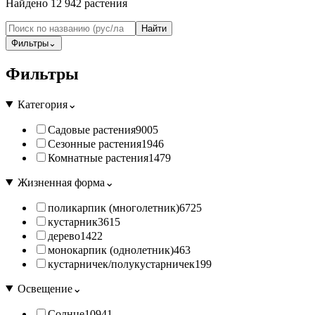
Найдено
12 942
растения
Найти
Фильтры
⌄
Фильтры
Категория
⌄
Садовые растения
9005
Сезонные растения
1946
Комнатные растения
1479
Жизненная форма
⌄
поликарпик (многолетник)
6725
кустарник
3615
дерево
1422
монокарпик (однолетник)
463
кустарничек/полукустарничек
199
Освещение
⌄
Солнце
10941